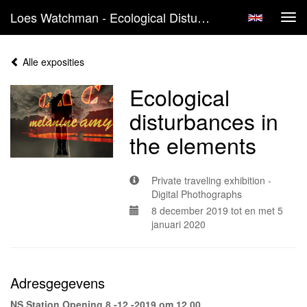
Loes Watchman - Ecological Disturbances In The Elements
Tog
navi
Alle exposities
Ecological
disturbances in
the elements
Private traveling exhibition -
Digital Phothographs
8 december 2019 tot en met 5
januari 2020
Adresgegevens
NS Station Opening 8 -12 -2019 om 12.00