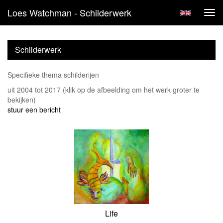
Loes Watchman - Schilderwerk
Tog
navi
Schilderwerk
Specifieke thema schilderijen
uit 2004 tot 2017
(klik op de afbeelding om het werk groter te
bekijken)
stuur een bericht
Life