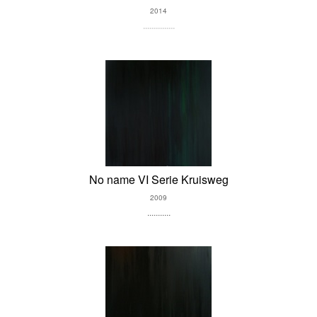
2014
...............
No name VI Serie Kruisweg
2009
...........